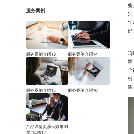
些
服务案例
别
年
好
    彦白：解析：“彦”字在《尔雅》中有解释：“美士为彦”，指的是德才兼备、才德出众的人；“白”即指的是纯白之色，
暗
服务案例介绍13
服务案例介绍14
墨
个
析
德
服务案例介绍15
服务案例介绍16
产品详情页演示效果测
试#风格12