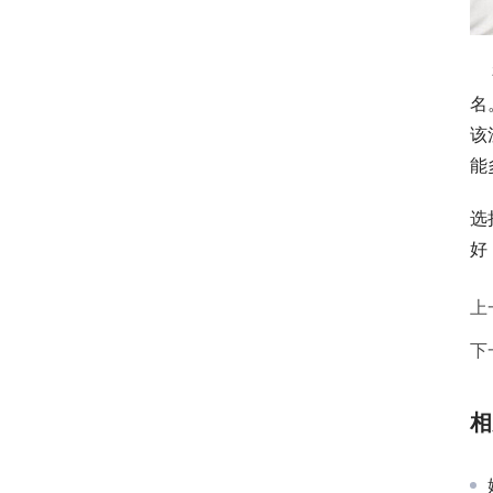
    有太多意义的单词并不适合所有的宝宝。我们还需要把宝宝角色的八字和五行组合起来，再加上宝宝生肖属相起
名
该
能
选
好
上
下
相