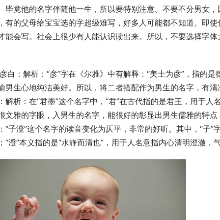
。毕竟他的名字伴随他一生，所以要特别注意。不要不分男女，
，有的父母给宝宝选的字超级难写，好多人可能都不知道。即使
才能会写。社会上很少有人能认识读出来。所以，不要选择字体
。
喻男生心地纯洁美好。所以，将二者搭配作为男生的名字，有清
：解析：在“君墨”这个名字中，“君”在古代指的是君王，用于人
很文雅的字眼，入男生的名字，能很好的彰显出男生儒雅的特点
：“子澄”这个名字的读音变化为仄平，非常的好听。其中，“子
；“澄”本义指的是“水静而清也”，用于人名意指内心清明澄澈