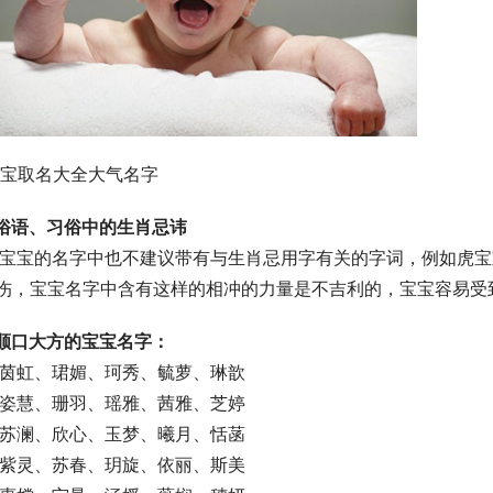
男宝取名大全大气名字
俗语、习俗中的生肖忌讳
伤，宝宝名字中含有这样的相冲的力量是不吉利的，宝宝容易受
顺口大方的宝宝名字：
   茵虹、珺媚、珂秀、毓萝、琳歆
   姿慧、珊羽、瑶雅、茜雅、芝婷
   苏澜、欣心、玉梦、曦月、恬菡
   紫灵、苏春、玥旋、依丽、斯美