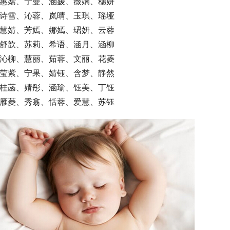
   惠嫦、宁曼、涵媛、薇娴、穗妍
   诗雪、沁蓉、岚晴、玉琪、瑶垭
   慧婧、芳嫣、娜嫣、珺妍、云蓉
   舒歆、苏莉、希语、涵月、涵柳
   沁柳、慧丽、茹蓉、文丽、花菱
   莹紫、宁果、婧钰、含梦、静然
   桂菡、婧彤、涵瑜、钰美、丁钰
   雁菱、秀翕、恬蓉、爱慧、苏钰