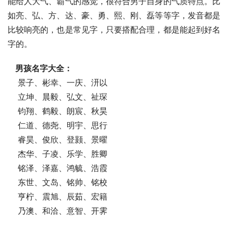
能给人大气、霸气的感觉，很符合男子自身的气质特点。比
如亮、弘、方、达、豪、勇、熙、刚、磊等等字，发音都是
比较响亮的，也是常见字，只要搭配合理，都是能起到好名
字的。
男孩名字大全：
    景子、彬幸、一庆、汧以
    立坤、晨毅、弘文、祉琛
    钧翔、鹤毅、朗宸、秋昊
    仁道、德尧、明宇、思行
    睿昊、俊欣、登颢、景曜
    杰华、子凌、乐学、胜卿
    铭泽、泽嘉、鸿毓、浩霞
    东世、文岛、铭帅、铭校
    亨柠、震旭、辰茹、宏籍
    乃澳、和洽、意智、开霁