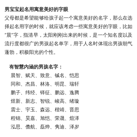
男宝宝起名用寓意美好的字眼
父母都是希望能够给孩子起一个寓意美好的名字，那么在选
择起名用字的时候，就应该考虑一些寓意美好的字眼，比如
“晨”字，指清早，太阳刚刚出来的时候，是一个知名度以及
流行度都很广的男孩起名单字，用于人名时体现出男孩朝气
蓬勃，积极阳光的个性。
有智慧内涵的男孩名字：
    晨智、赋天、致意、铖名、恺思
    同和、杰昌、林洛、明昆、瑞轩
    鹏子、纬经、铎征、鹏远、逸腾
    煜新、新志、智锐、峻高、绪璇
    震士、宇玉、森远、楷靖、晋思
    程锦、昊嘉、旭恺、荣晟、煊泽
    泓思、儋航、磊烨、隽迪、泽岁