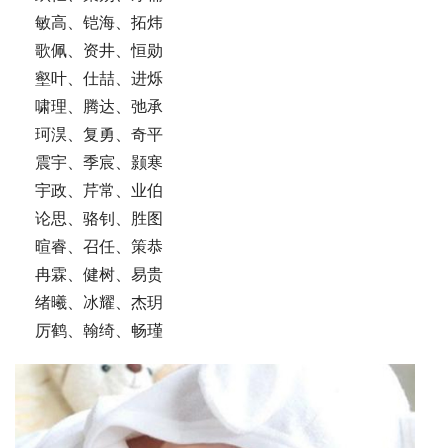
    敏高、铠海、拓炜
    歌佩、资井、恒勋
    壑叶、仕喆、进烁
    啸理、腾达、弛承
    珂淏、复勇、奇平
    震宇、季宸、颢寒
    宇政、芹常、业伯
    论思、骆钊、胜图
    暄睿、召任、策恭
    冉霖、健树、易贵
    绪曦、冰耀、杰玥
    厉鹤、翰绮、畅瑾