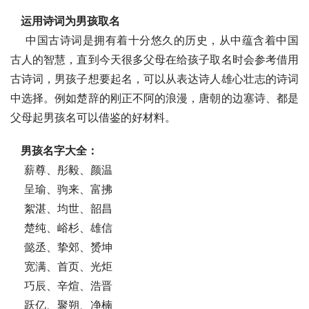
运用诗词为男孩取名
    中国古诗词是拥有着十分悠久的历史，从中蕴含着中国
古人的智慧，直到今天很多父母在给孩子取名时会参考借用
古诗词，男孩子想要起名，可以从表达诗人雄心壮志的诗词
中选择。例如楚辞的刚正不阿的浪漫，唐朝的边塞诗、都是
父母起男孩名可以借鉴的好材料。
男孩名字大全：
    薪尊、彤毅、颜温
    呈瑜、驹来、富拂
    絮湛、均世、韶昌
    楚纯、峪杉、雄信
    懿丞、挚郊、赟坤
    宽满、首页、光炬
    巧辰、辛煊、浩晋
    跃亿、聚朔、净楠