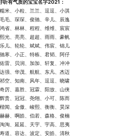
 好听有气质的宝宝名字2021：
   糯米、小粒、兰兰、逗逗、小淇
   毛毛、琛琛、俊驰、辛儿、辰逸
   鸿省、林林、程程、维维、宸宸
   熙光、亮亮、超超、雨雨、豪帆
   乐儿、轮轮、斌斌、伟宸、锦儿
   驰寒、小正、特栋、君韬、阿仔
   佑雷、贝润、加加、轩复、冲冲
   达强、华茂、航航、东凡、杰迈
   祁空、知南、风年、逗逗、晓啸
   奇厉、嘉胜、冠霖、阳放、山侠
   辉贵、冠冠、尧翎、小可、陈而
   楷闻、金傲、峻熙、衡衡、昊深
   赫赫、啊皓、伯若、森格、俊楠
   淘淘、延延、天宇、宇高、思夷
   寿道、容达、波定、安皓、清秋