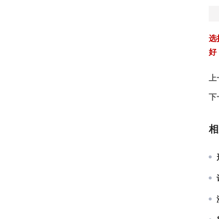
选
好
上
下
相