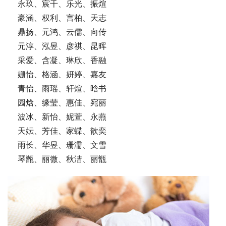
    永玖、宸千、乐光、振煊
    豪涵、权利、言柏、天志
    鼎扬、元鸿、云儒、向传
    元淳、泓昱、彦祺、昆晖
    采爱、含凝、琳欣、香融
    姗怡、格涵、妍婷、嘉友
    青怡、雨瑶、轩煊、晗书
    园焓、缘莹、惠佳、宛丽
    波冰、新怡、妮萱、永燕
    天妘、芳佳、家蝶、歆奕
    雨长、华昱、珊濡、文雪
    琴甑、丽微、秋洁、丽甑