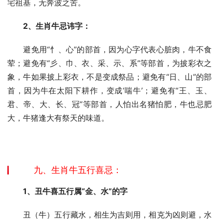
宅祖基，无奔波之苦。
2、生肖牛忌讳字：
　　避免用“忄、心”的部首，因为心字代表心脏肉，牛不食
荤；避免有“彡、巾、衣、采、示、系”等部首，为披彩衣之
象，牛如果披上彩衣，不是变成祭品；避免有“日、山”的部
首，因为牛在太阳下耕作，变成‘喘牛’；避免有“王、玉、
君、帝、大、长、冠”等部首，人怕出名猪怕肥，牛也忌肥
大，牛猪逢大有祭天的味道。
九、生肖牛五
行喜忌：
1、丑牛喜五行属“金、水”的字
　　丑（牛）五行藏水，相生为吉则用，相克为凶则避，水