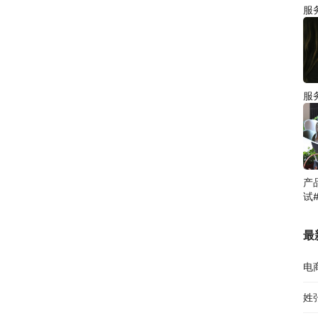
服
服
产
试
最
电
姓