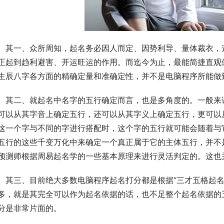
　其一、众所周知，起名务必因人而定、因势利导、量体裁衣，
正起到趋利避害、开运旺运的作用。而迄今为止，最能简捷直观体
生辰八字各方面的精确定量和准确定性，并不是电脑程序所能做
　其二、就起名中名字的五行确定而言，也是多角度的。一般来
可以从其字音上确定五行，还可以从其字义上确定五行，更可以
这一个字与不同的字进行搭配时，这个字的五行就可能会随着与
五行的这些千变万化中来确定一个真正属于它的主体五行，并不
预测师根据周易起名学的一些基本原理来进行灵活判定的。这也
　其三、目前绝大多数电脑程序起名打分都是根据“三才五格起名
多，就是其完全可以作为起名依据的话，也不足整个起名依据的
分是非常片面的。