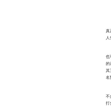
　
真
人
　
也
的
其
名
　
不
打