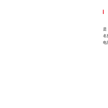
　
是
名
电