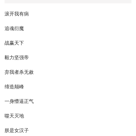
滚开我有病
追魂衍魔
战赢天下
毅力坚强帝
弃我者杀无赦
缔造颠峰
一身懵逼正气
噬天灭地
朕是女汉子