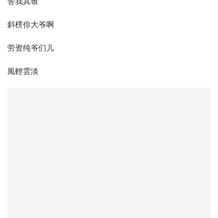
舍我其谁
斜楞你大爷啊
劳资纯爷们儿
風輕雲淡