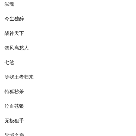
弑魂
今生独醉
战神天下
怨风离愁人
七煞
等我王者归来
特狐秒杀
泣血苍狼
无极狙手
异域之巅