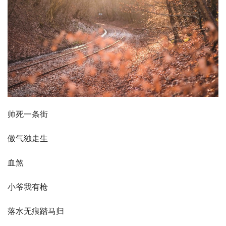
帅死一条街
傲气独走生
血煞
小爷我有枪
落水无痕踏马归