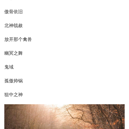
傲骨依旧
北神戗赦
放开那个禽兽
幽冥之舞
鬼域
孤傲帅锅
狙中之神