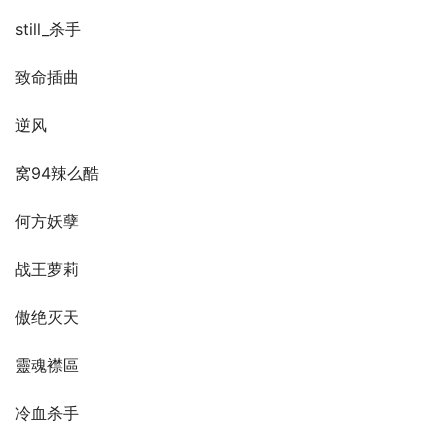
still_杀手
致命插曲
逆风
窝94辣么酷
何方妖孽
战王萝莉
傲绝灭天
靈魂襟區
冷血杀手