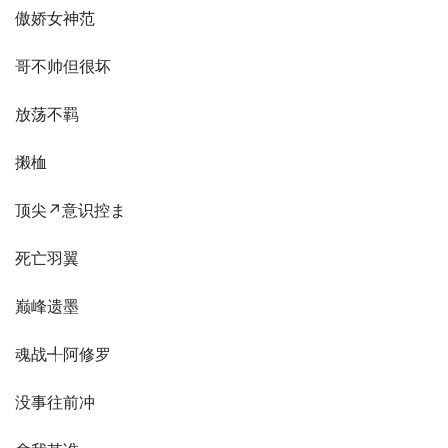
傲娇女神范
哥不帅但很坏
放荡不羁
摋桖
顶尖↗意识控ま
死亡羽翼
巅峰遗墨
魂战╃阿修罗
没事往前冲