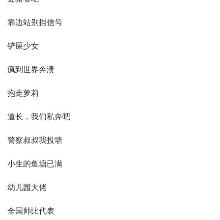
靠边站别挡信号
铲屎少女
疯到世界奔溃
抱走萝莉
道长，我们私奔吧
警察叔叔我投墙
小生的鱼塘已满
幼儿园大佬
全国帅比代表