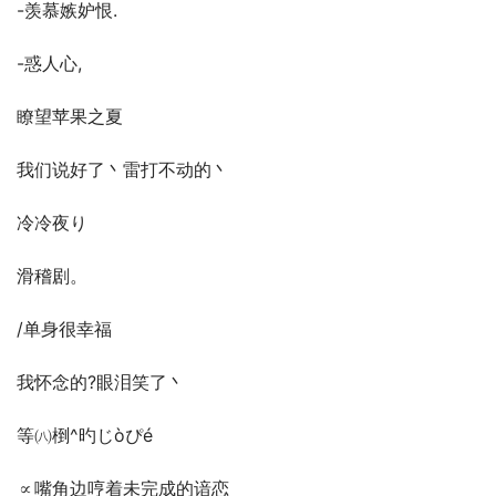
-羡慕嫉妒恨.
-惑人心,
瞭望苹果之夏
我们说好了丶雷打不动的丶
冷冷夜り
滑稽剧。
/单身很幸福
我怀念的?眼泪笑了丶
等㈧椡^旳じòぴé
∝嘴角边哼着未完成的谙恋