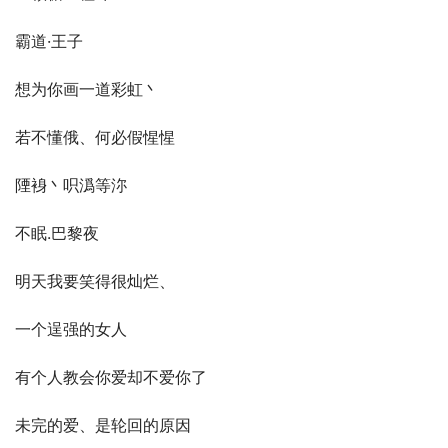
霸道·王子
想为你画一道彩虹丶
若不懂俄、何必假惺惺
陻裑丶呮潙等沵
不眠.巴黎夜
明天我要笑得很灿烂、
一个逞强的女人
有个人教会你爱却不爱你了
未完的爱、是轮回的原因