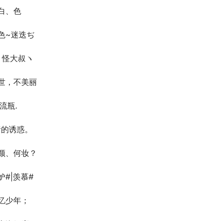
白、色
色~迷迭ぢ
。怪大叔ヽ
世，不美丽
漂流瓶.
猪的诱惑。
颜、何妆？
妒#|羡慕#
忆少年；