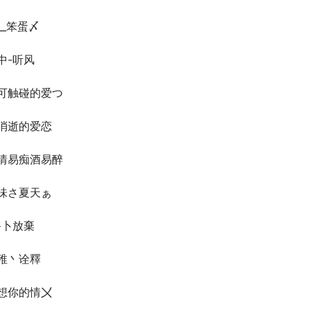
__笨蛋〆
中-听风
可触碰的爱つ
消逝的爱恋
情易痴酒易醉
味さ夏天ぁ
爷卜放棄
稚丶诠釋
想你的情〤