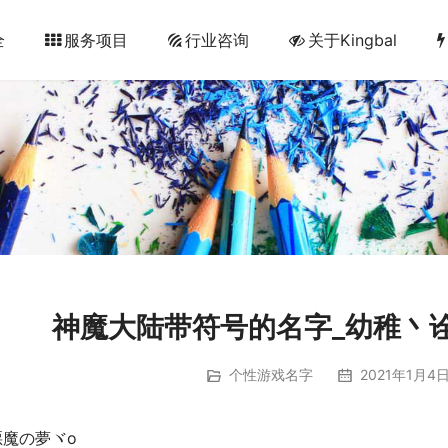
全
服务项目
行业咨询
关于Kingbal
神魔大陆带符号的名字_幼稚丶
个性游戏名字
2021年1月4日
惡魔の夢ヾo