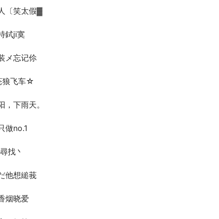
人〔笑太假▓
特鉽ji寞
装メ忘记伱
苍狼飞车☆
阳，下雨天。
只做no.1
↗尋找丶
だ他想縋莪
香烟晓爱ゝ