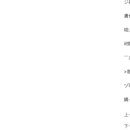
ジ
膚
咱
ⅱ
﹌
>
ヅ
嬌
上
下