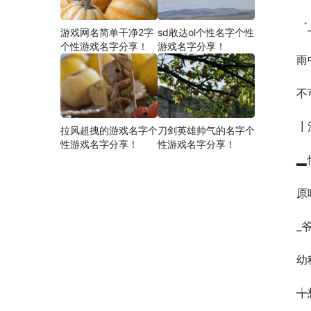
゛
游戏网名简单干净2字
sd敢达ol个性名字个性
个性游戏名字分享！
游戏名字分享！
雨
不
┃
拉风超拽的游戏名字个
刀剑英雄帅气的名字个
性游戏名字分享！
性游戏名字分享！
▂
原
_
幼
╈