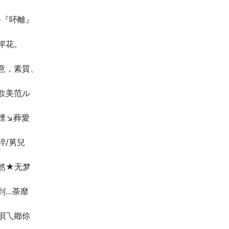
-『吥離』
岸花。
意，素質、
欧美范ル
煙↘葬愛
誶/莮兒
然★无梦
到…荼靡
唄乁鄕伱