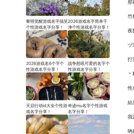
那
竹
黎明觉醒游戏名字搞笑
2026游戏名字简单干
个性游戏名字分享！
净个性游戏名字分享！
夜
ヅ
打
2026游戏名6个字个
战争怒吼可爱的名字个
性游戏名字分享！
性游戏名字分享！
丶
性
結
天启行动id大全个性游
奇迹mu名字个性游戏
戏名字分享！
名字分享！
我
吶