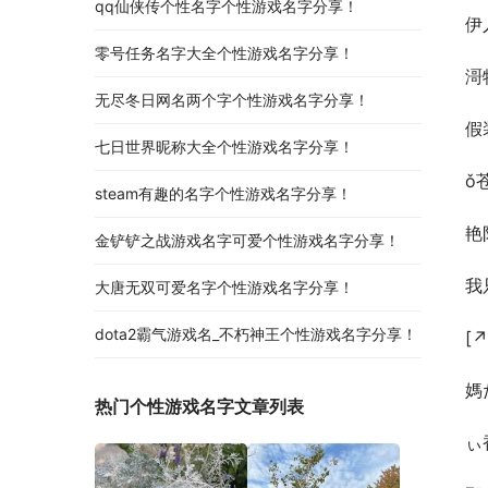
qq仙侠传个性名字个性游戏名字分享！
伊
零号任务名字大全个性游戏名字分享！
滒
无尽冬日网名两个字个性游戏名字分享！
假
七日世界昵称大全个性游戏名字分享！
ǒ
steam有趣的名字个性游戏名字分享！
艳
金铲铲之战游戏名字可爱个性游戏名字分享！
我
大唐无双可爱名字个性游戏名字分享！
dota2霸气游戏名_不朽神王个性游戏名字分享！
[
媽
热门个性游戏名字文章列表
ぃ