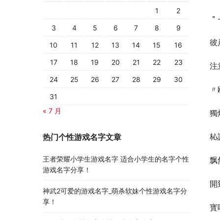
1
2
＂
3
4
5
6
7
8
9
彼
10
11
12
13
14
15
16
17
18
19
20
21
22
23
注
24
25
26
27
28
29
30
〃
31
« 7 月
獨
杺
热门个性游戏名字文章
王者荣耀小学生游戏名字 适合小学生的名字个性
飘
游戏名字分享！
開
神武2可爱的游戏名字_萌杀软妹个性游戏名字分
享！
寳