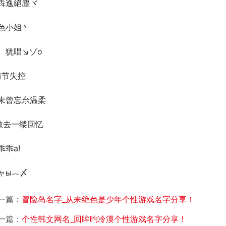
犇逸絕塵ヾ
色小姐丶
、犹唱↘ゾo
情节失控
未曾忘厼温柔
散去一缕回忆
乖乖a!
ャы︷〆
一篇：
冒险岛名字_从来绝色是少年个性游戏名字分享！
一篇：
个性韩文网名_回眸旳冷漠个性游戏名字分享！