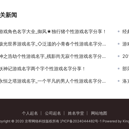
关新闻
游戏角色名字大全_御风★独行猪个性游戏名字分享！
经
极光世界游戏名字_◇泛滥的小青春个性游戏名字分享！
游
神之浩劫个性游戏名字_残影尚无寂个性游戏名字分享！
2
妖神记游戏名字两个字个性游戏名字分享！
部
永恒之塔游戏名字_一个平凡的男人个性游戏名字分享！
洛
个人起名
公司起名
姓名学堂
网站地图
pyright © 2020 京帮网络科技版权所有
沪ICP备2024044482号-1
Powered by
Kin