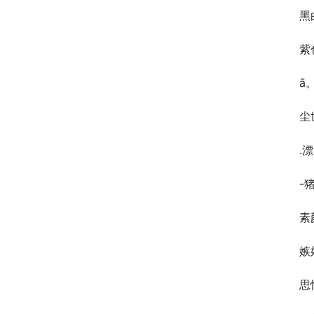
黑
紫
ā
尘
.
-
素
嫉
思