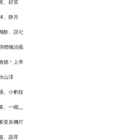
夜、好笑
林、静月
獨酔、詌尐
湥嘫哋洎莪
渔德丶上帝
秋山澪
感、小豹纹
束、一砌__
素壹灰機吖
殇、詪庝