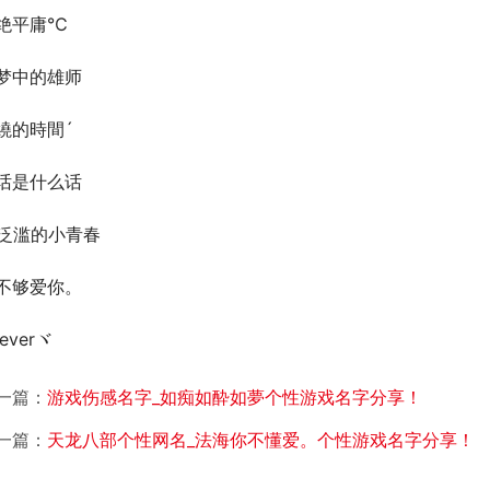
绝平庸℃
梦中的雄师
繞的時間ˊ
话是什么话
泛滥的小青春
不够爱你。
everヾ
一篇：
游戏伤感名字_如痴如酔如夢个性游戏名字分享！
一篇：
天龙八部个性网名_法海你不懂爱。个性游戏名字分享！