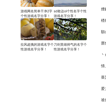
煙
游戏网名简单干净2字
sd敢达ol个性名字个性
个性游戏名字分享！
游戏名字分享！
楿
額
唇
拉风超拽的游戏名字个
刀剑英雄帅气的名字个
性游戏名字分享！
性游戏名字分享！
丶
情
亜
爱
谁