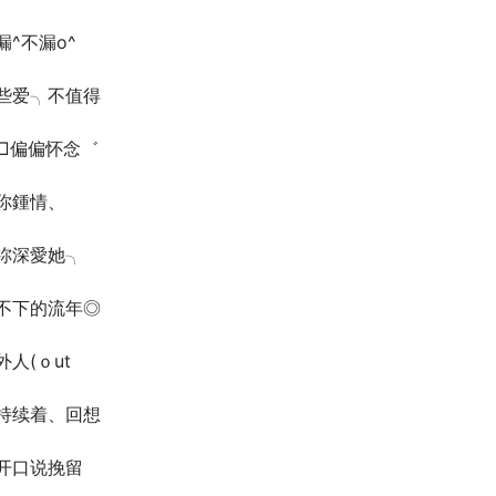
漏^不漏o^
些爱╮不值得
□偏偏怀念゛
你鍾情、
祢深愛她╮
不下的流年◎
外人(ｏut
持续着、回想
开口说挽留