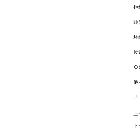
拒
睡
环
废
◇
他
.丶
上
下