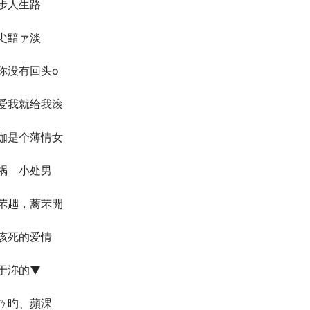
步人生路
尐黯ァ淡
你没有回头o
爱我就给我滚
伽是个薄情女
祸ゝ小处男
芣趉，蓠芣閞
该死的爱情
于沵的▼
ㄋ旳、蘋淉