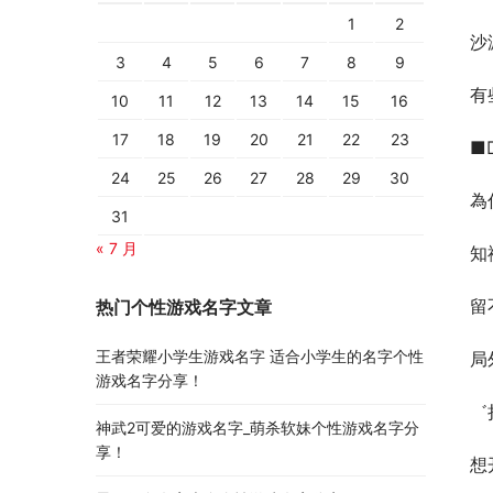
1
2
沙
3
4
5
6
7
8
9
有
10
11
12
13
14
15
16
17
18
19
20
21
22
23
■
24
25
26
27
28
29
30
為
31
« 7 月
知
留
热门个性游戏名字文章
王者荣耀小学生游戏名字 适合小学生的名字个性
局
游戏名字分享！
゛
神武2可爱的游戏名字_萌杀软妹个性游戏名字分
享！
想