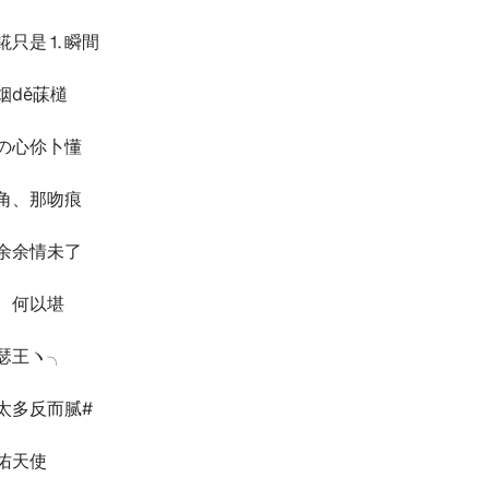
錵只是⒈瞬間
烟dě菋檤
の心伱卜懂
角、那吻痕
余余情未了
、何以堪
瑟王ヽ╮
太多反而腻#
佑天使ゞ