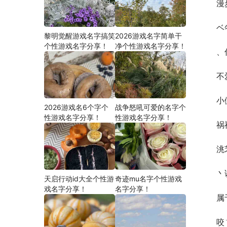
漫
ベ
黎明觉醒游戏名字搞笑
2026游戏名字简单干
个性游戏名字分享！
净个性游戏名字分享！
、
不
小
2026游戏名6个字个
战争怒吼可爱的名字个
性游戏名字分享！
性游戏名字分享！
祸
洮
丶
天启行动id大全个性游
奇迹mu名字个性游戏
戏名字分享！
名字分享！
属
咬