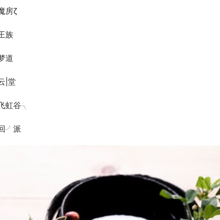
魔房ζ
王族
梦道
云|堂
飞虹谷╮
回╯派