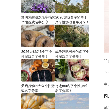
黎明觉醒游戏名字搞笑
2026游戏名字简单干
个性游戏名字分享！
净个性游戏名字分享！
2026游戏名6个字个
战争怒吼可爱的名字个
性游戏名字分享！
性游戏名字分享！
﹌
╰
皇
天启行动id大全个性游
奇迹mu名字个性游戏
戏名字分享！
名字分享！
四
藏