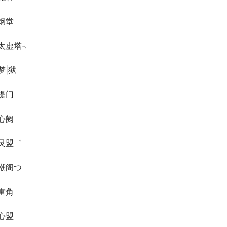
钢堂
太虚塔╮
梦|狱
提门
心阙
灵盟゛
潮阁つ
雷角
心盟