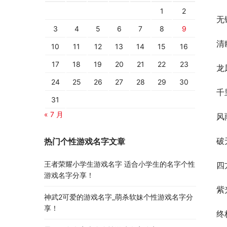
1
2
无
3
4
5
6
7
8
9
清
10
11
12
13
14
15
16
17
18
19
20
21
22
23
龙
24
25
26
27
28
29
30
千
31
« 7 月
风
破
热门个性游戏名字文章
王者荣耀小学生游戏名字 适合小学生的名字个性
四
游戏名字分享！
紫
神武2可爱的游戏名字_萌杀软妹个性游戏名字分
享！
终