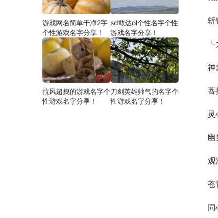
斩
游戏网名简单干净2字
sd敢达ol个性名字个性
个性游戏名字分享！
游戏名字分享！
╰
神
菩
拉风超拽的游戏名字个
刀剑英雄帅气的名字个
性游戏名字分享！
性游戏名字分享！
灵
幽
观
苍
同