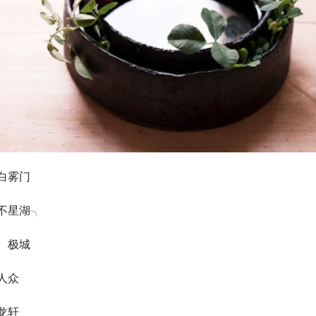
白雾门
不星湖╮
。极城
人众
龙轩