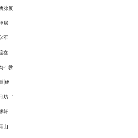
断脉厦
禅居
字军
琉鑫
肉╯教
重|组
月坊゛
馨轩
霄山