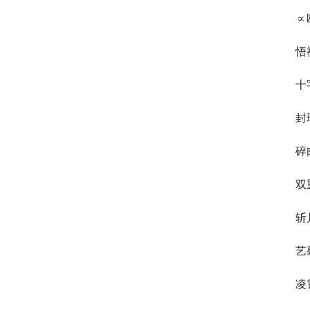
∝
悟
十
封
碎
双
斩
艺
凌