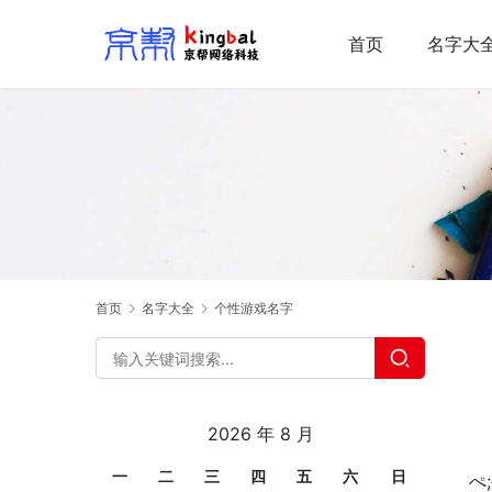
首页
名字大
首页
名字大全
个性游戏名字
2026 年 8 月
一
二
三
四
五
六
日
ぺ