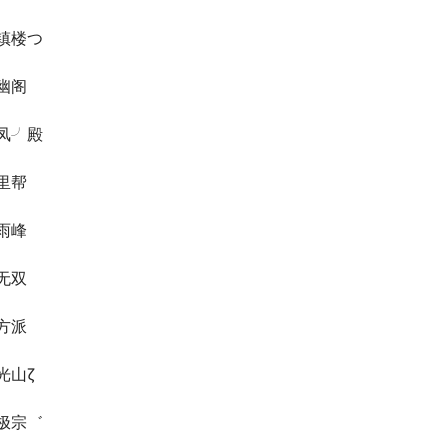
镇楼つ
幽阁
凤╯殿
里帮
雨峰
无双
方派
光山ζ
极宗゛