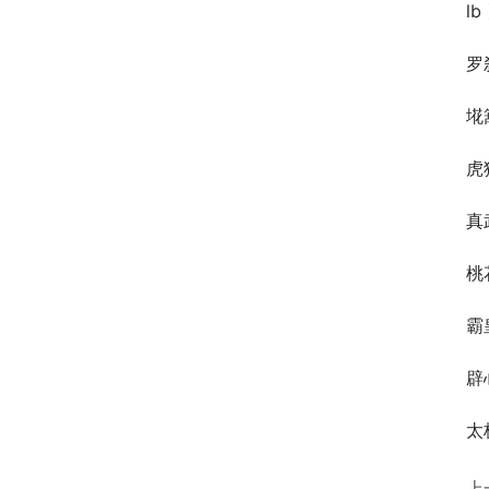
l
罗
埖
虎
真
桃
霸
辟
太
上