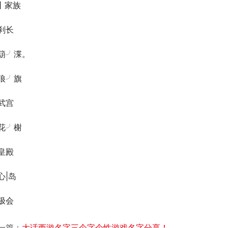
b丨家族
刹长
箶╯渫。
狼╯旗
武宫
花╯榭
皇殿
心|岛
极会
一篇：
大话西游名字三个字个性游戏名字分享！