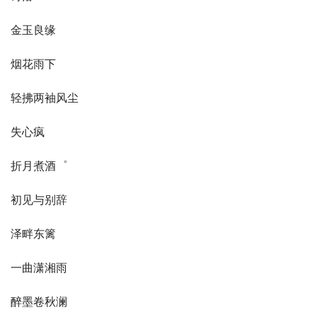
金玉良缘
烟花雨下
轻拂两袖风尘
失心疯
折月煮酒゜
初见与别辞
泽畔东篱
一曲潇湘雨
醉墨卷秋澜