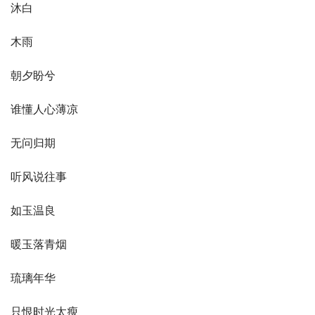
沐白
木雨
朝夕盼兮
谁懂人心薄凉
无问归期
听风说往事
如玉温良
暖玉落青烟
琉璃年华
只恨时光太瘦