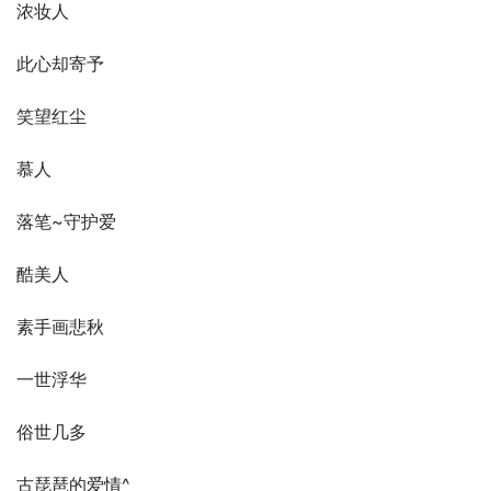
浓妆人
此心却寄予
笑望红尘
慕人
落笔~守护爱
酷美人
素手画悲秋
一世浮华
俗世几多
古琵琶的爱情^