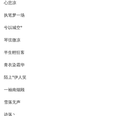
心悲凉
执笔梦一场
兮以城空°
琴弦微凉
半生輕狂客
青衣染霜华
陌上°伊人笑
一袖南烟顾
雪落无声
诗落丶