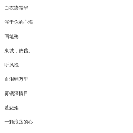
白衣染霜华
溺于你的心海
画笔殇
東城，依舊。
听风挽
血泪铺万里
雾锁深情目
墓悲殇
一颗浪荡的心