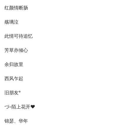
红颜情断肠
殇璃泣
此情可待追忆
芳草亦倾心
余归故里
西风乍起
旧朋友°
づ–陌上花开♥
锦瑟、华年