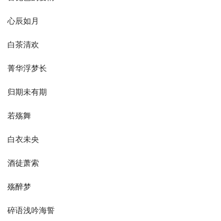
心辰如月
白茶清欢
菁华浮梦长
归期未有期
若殇舞
白衣未央
酒徒萧索
殇醉梦
碎语浅吟海誓