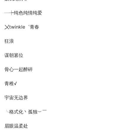
┈┾纯色纯情纯爱
〤twinkle゛青春
狂浪
谋朝篡位
骨心一起醉碎
青稚√
宇宙无边界
╰格式化丶孤独︶￣
眉眼温柔处