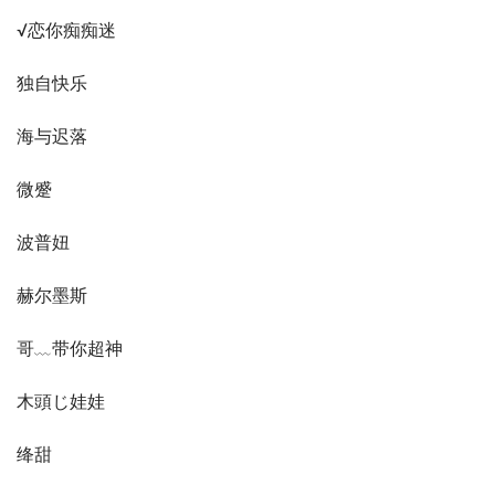
√恋你痴痴迷
独自快乐
海与迟落
微蹙
波普妞
赫尔墨斯
哥﹏带你超神
木頭じ娃娃
绛甜