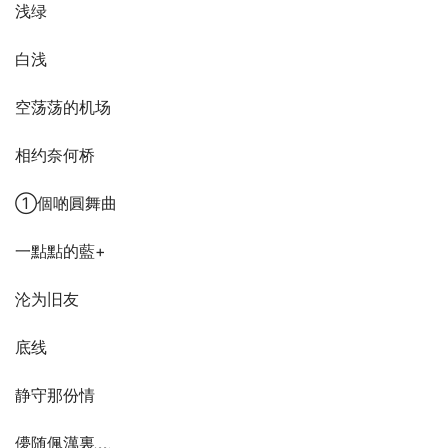
浅绿
白浅
空荡荡的机场
相约奈何桥
①個啲圓舞曲
一點點的藍+
沦为旧友
底线
静守那份情
儚随偑澫裏﹏