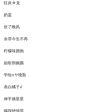
狂炎☆龙
奶盖
饮了晚风
余罪今生不再
柠檬味拥抱
如歌彻婉颜
学绘oヤ嗿翫
表白橘子√
伸手摘星星
赐我绝情罪