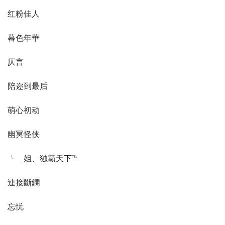
红粉佳人
暮色年華
仄言
陪迩到最后
萌心初动
幽冥怪侠
╰ゞ姐、独霸天下℡
連接斷鐦
忘忧