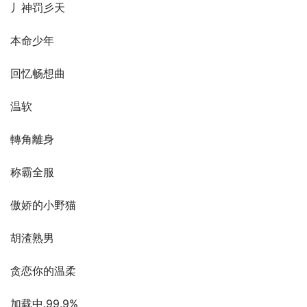
丿神罚彡天
本命少年
回忆畅想曲
温软
轉角離身
称霸全服
傲娇的小野猫
胡渣熟男
贪恋你的温柔
加载中.99.9%