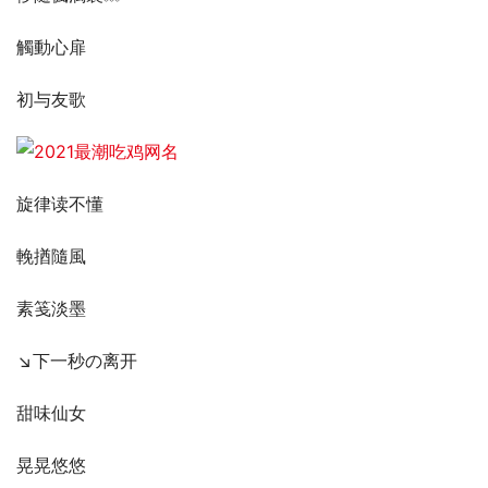
觸動心扉
初与友歌
旋律读不懂
輓揂隨風
素笺淡墨
↘下一秒の离开
甜味仙女
晃晃悠悠