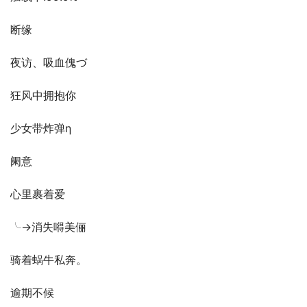
断缘
夜访、吸血傀づ
狂风中拥抱你
少女带炸弹η
阑意
心里裹着爱
╰→消失嘚美俪
骑着蜗牛私奔。
逾期不候