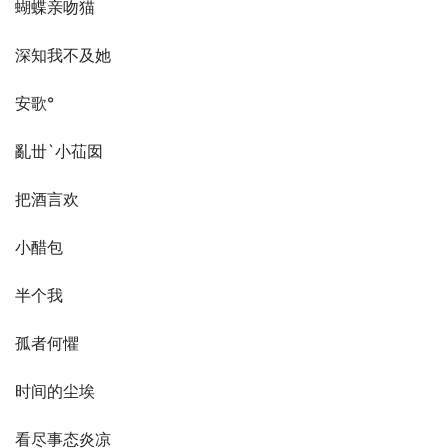
蝴蝶亲吻猫
深知我不及她
安歌°
亂丗`小苮囡
把酒言欢
小醋包
半个我
孤者何懼
时间的尘埃
看尽事态炎凉