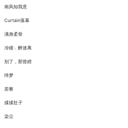
南风知我意
Curtain落幕
满身柔骨
冷瞳╮醉迷离
别了，那曾經
绮梦
若黎
揉揉肚子
染尘