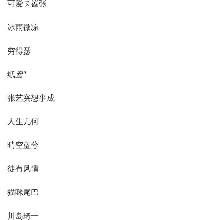
可爱ㄡ嚣张
冰雨微凉
穷得瑟
纸鸢″
张艺兴想事成
人生几何
晴空蓝兮
徒有风情
猫咪尾巴
川岛琦一