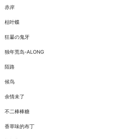
赤岸
枯叶蝶
狂曓の鬼牙
独年荒岛-ALONG
陌路
候鸟
余情未了
不二棒棒糖
香草味的布丁