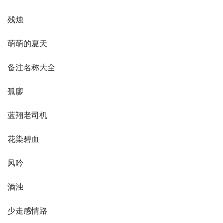
残烛
萌萌的夏天
备注名称大全
孤廖
蓝翔老司机
花染碧血
风吟
酒浊
少走感情路