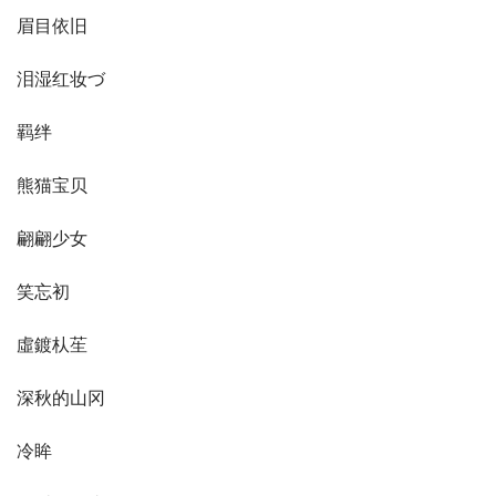
眉目依旧
泪湿红妆づ
羁绊
熊猫宝贝
翩翩少女
笑忘初
虛鍍朲苼
深秋的山冈
冷眸