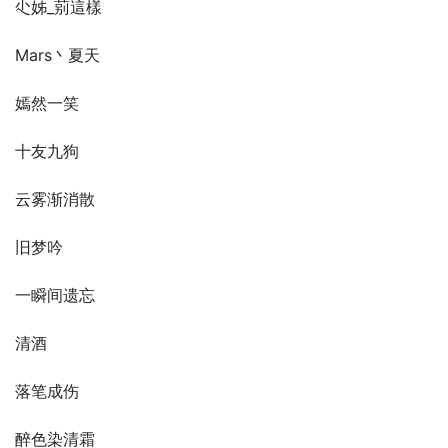
尐姊_莂這樣
Mars丶夏天
嫣然一笑
十友九狗
云雾渐消散
旧梦吟
一瞬间遗忘
清酒
落笔成伤
醉色染清霜