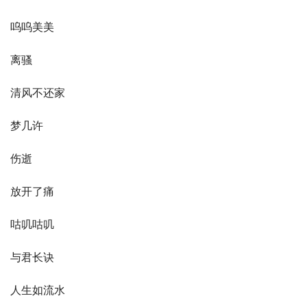
呜呜美美
离骚
清风不还家
梦几许
伤逝
放开了痛
咕叽咕叽
与君长诀
人生如流水