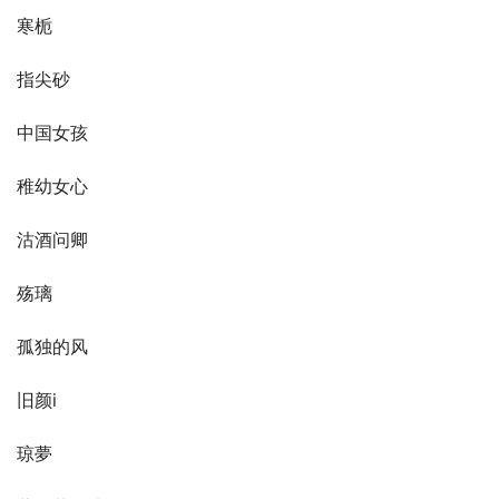
寒栀
指尖砂
中国女孩
稚幼女心
沽酒问卿
殇璃
孤独的风
旧颜i
琼夢