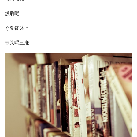
然后呢
ぐ夏筱沐〃
带头喝三鹿