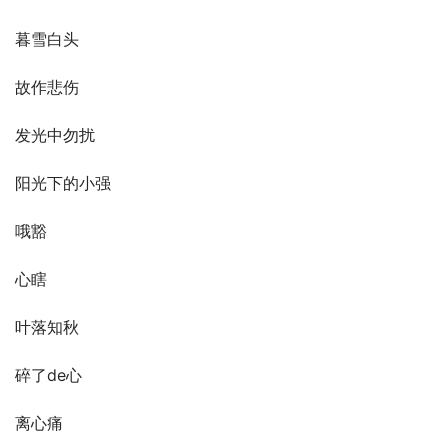
暮雪白头
故作悲伤
发光中勿扰
阳光下的小强
哦豁
心瞎
叶落知秋
碎了de心
离心痛