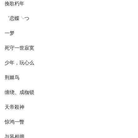
挽歌朽年
゛恋蝶╰つ
一梦
死守一世寂寞
少年，玩心么
荆棘鸟
缠绕、成枷锁
天帝殺神
惊鸿一瞥
与风相拥