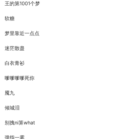
王的第1001个梦
软糖
梦里靠近一点点
迷茫散盡
白衣青衫
嗲嗲嗲嗲死你
魇九
倾城泪
别拽ni算what
弹指一霎