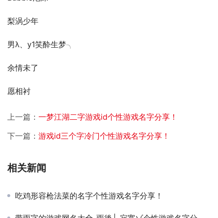
梨涡少年
男λ、y1笑酔生梦╮
余情未了
愿相衬
上一篇：
一梦江湖二字游戏id个性游戏名字分享！
下一篇：
游戏id三个字冷门个性游戏名字分享！
相关新闻
吃鸡形容枪法菜的名字个性游戏名字分享！
带雨字的游戏网名大全_雨後└ 寂寞ゾ个性游戏名字分享！