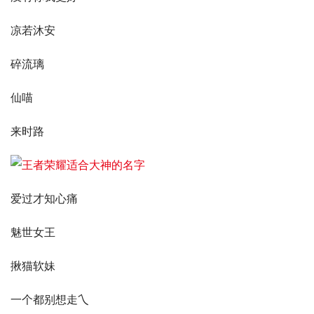
凉若沐安
碎流璃
仙喵
来时路
爱过才知心痛
魅世女王
揪猫软妹
一个都别想走乀