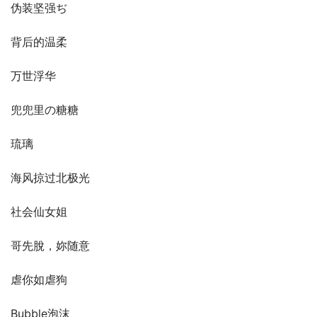
伪装坚强ぢ
背后的温柔
万世浮华
兜兜里の糖糖
琉璃
海风掠过北极光
社会仙女姐
哥先脫，妳随意
虐你如虐狗
Bubble泡沫