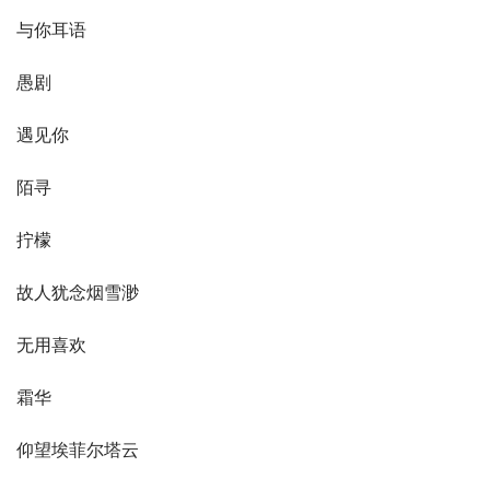
与你耳语
愚剧
遇见你
陌寻
拧檬
故人犹念烟雪渺
无用喜欢
霜华
仰望埃菲尔塔云