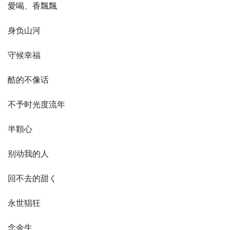
愛喝、香飄飄
身负山河
守候幸福
酷的不像话
不予时光度流年
半顆心
别动我的人
回不去的甜く
永世猖狂
念余生