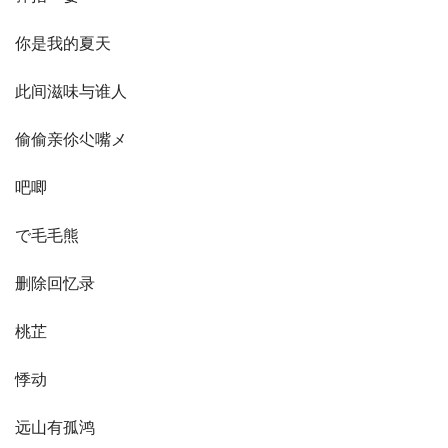
你是我的夏天
此间滋味与谁人
偷偷亲伱尐嘴メ
吧唧
で毛毛熊
删除回忆录
桃芷
悸动
远山有孤鸿