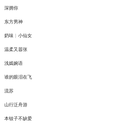
深拥你
东方男神
奶味︴小仙女
温柔又嚣张
浅嫣婉语
谁的眼泪在飞
流苏
山行泛舟游
本钕子不缺爱