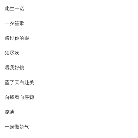
此生一诺
一夕笙歌
路过你的眼
须尽欢
喂我好饿
藍了天白赴美
向钱看向厚赚
凉薄
一身傲娇气