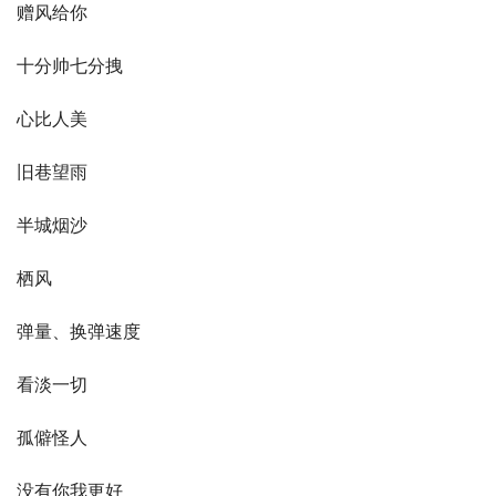
赠风给你
十分帅七分拽
心比人美
旧巷望雨
半城烟沙
栖风
弹量、换弹速度
看淡一切
孤僻怪人
没有你我更好