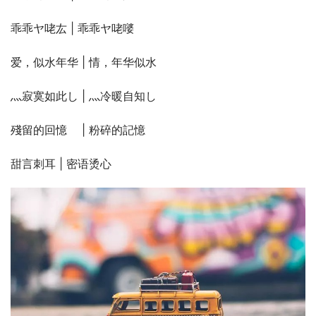
乖乖ヤ咾厷 | 乖乖ヤ咾嘙
爱，似水年华 | 情，年华似水
灬寂寞如此し | 灬冷暖自知し
殘留的回憶ゞ | 粉碎的記憶ゞ
甜言刺耳 | 密语烫心