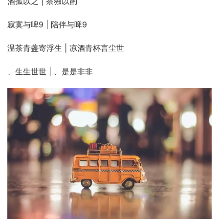
酒孤以之 | 茶独以酌
寂寞与啤9 | 陪伴与啤9
温茶青盏寄浮生 | 凉酒青杯言尘世
、生生世世 | 、是是非非