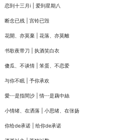
恋到十三月i | 爱到星期八
断念已残 | 宫铃已毁
花開、亦莫棄 | 花落、亦莫離
书歌夜带刀 | 执酒笑白衣
傻瓜、不谈情 | 笨蛋、不恋爱
与你不眠 | 予你承欢
愛┅是指間沙 | 情┅是藕中絲
小情绪、在洒落 | 小思绪、在张扬
你给de承诺 | 给你de承诺