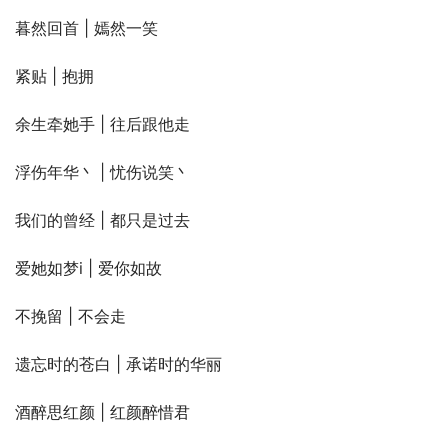
暮然回首 | 嫣然一笑
紧贴 | 抱拥
余生牵她手 | 往后跟他走
浮伤年华丶 | 忧伤说笑丶
我们的曾经 | 都只是过去
爱她如梦i | 爱你如故
不挽留 | 不会走
遗忘时的苍白 | 承诺时的华丽
酒醉思红颜 | 红颜醉惜君