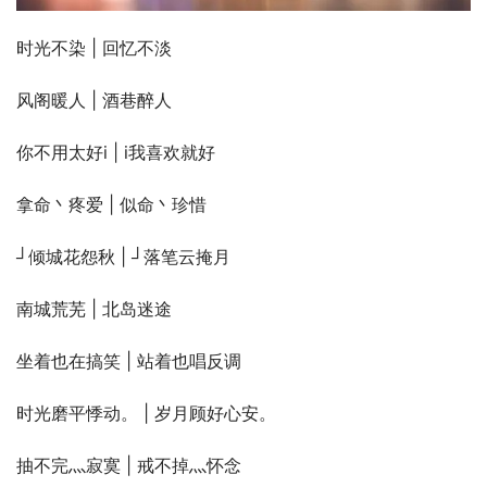
时光不染 | 回忆不淡
风阁暖人 | 酒巷醉人
你不用太好i | i我喜欢就好
拿命丶疼爱 | 似命丶珍惜
┘倾城花怨秋 | ┘落笔云掩月
南城荒芜 | 北岛迷途
坐着也在搞笑 | 站着也唱反调
时光磨平悸动。 | 岁月顾好心安。
抽不完灬寂寞 | 戒不掉灬怀念