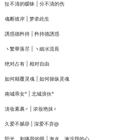
扯不清的暧昧 | 分不清的伤
魂断彼岸 | 梦牵此生
誘惑德矜持 | 矜持德誘惑
ヽ繁華落尽 | ヽ細氺流長
绝对占有 | 相对自由
如何颠覆灵魂 | 如何操纵灵魂
南城乖女° | 北城浪伙°
淡妆素裹♂ | 浓妆艳抹♀
久爱不腻@ | 深爱不弃@
阳光、刺痛我的眼 | 海水、淹没我的心