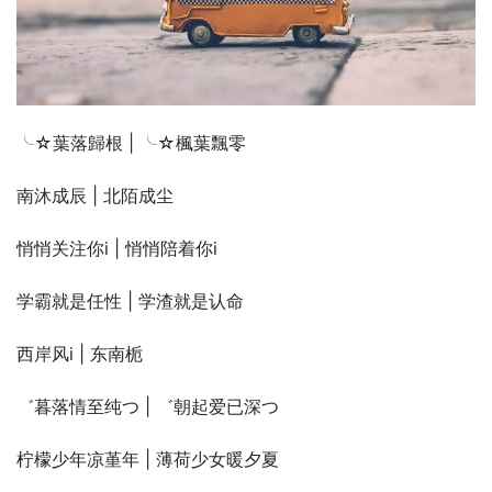
╰☆葉落歸根 | ╰☆楓葉飄零
南沐成辰 | 北陌成尘
悄悄关注你i | 悄悄陪着你i
学霸就是任性 | 学渣就是认命
西岸风i | 东南栀
゛暮落情至纯つ | ゛朝起爱已深つ
柠檬少年凉堇年 | 薄荷少女暖夕夏