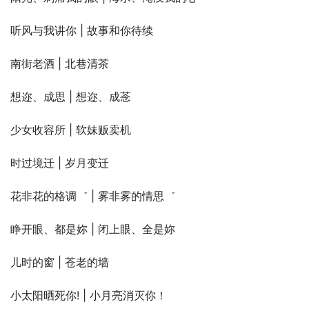
听风与我讲你 | 故事和你待续
南街老酒 | 北巷清茶
想迩、成思 | 想迩、成菍
少女收容所 | 软妹贩卖机
时过境迁 | 岁月变迁
花非花的格调゛ | 雾非雾的情思゛
睁开眼、都是妳 | 闭上眼、全是妳
儿时的窗 | 苍老的墙
小太阳晒死你! | 小月亮消灭你！