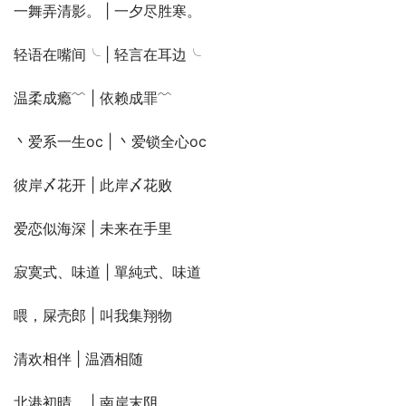
一舞弄清影。 | 一夕尽胜寒。
轻语在嘴间╰ | 轻言在耳边╰
温柔成瘾﹌ | 依赖成罪﹌
丶爱系一生oc | 丶爱锁全心oc
彼岸〆花开 | 此岸〆花败
爱恋似海深 | 未来在手里
寂寞式、味道 | 單純式、味道
喂，屎壳郎 | 叫我集翔物
清欢相伴 | 温酒相随
北港初晴、 | 南岸末阴、