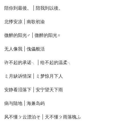
陪你到最後。 | 陪我到以後。
北悸安凉 | 南歌初渝
微醉的阳光♂ | 微醉的阳光♀
无人像我 | 傀儡般活
许不起的承诺╮ | 给不起的温柔╮
ミ月缺诉情深 | ミ梦惊月下人
安静看泪落下 | 安宁望天下雨
病与陆地 | 海兼岛屿
风不懂ㄆ云漂泊そ | 天不懂ㄆ雨落魄ふ