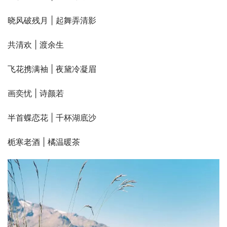
晓风破残月 | 起舞弄清影
共清欢 | 渡余生
飞花携满袖 | 夜黛冷凝眉
画奕忧 | 诗颜若
半首蝶恋花 | 千杯湖底沙
栀寒老酒 | 橘温暖茶