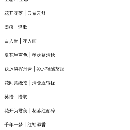
花开花落 | 云卷云舒
墨痕 | 轻歌
白入骨 | 花入画
夏花半声色 | 琴瑟慕清秋
袂乄淡挥丹青 | 衫乄轻醅茗烟
花间柔绕指 | 清晓近帘栊
莫惜 | 惜取
花开为君美 | 花落红颜碎
千年一梦 | 红袖添香