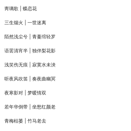
靑璃歌 | 蝶恋花
三生烟火 | 一世迷离
陌然浅尘兮 | 青蔓绾轻罗
语罢清宵半 | 独伴梨花影
浅笑伤无痕 | 寂寞水未泱
听夜风吹笛 | 奏夜曲幽冥
夜寒影对 | 梦暖情双
若年华倒带 | 坐愁红颜老
青梅枯萎 | 竹马老去