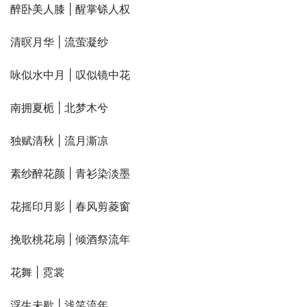
醉卧美人膝 | 醒掌铩人权
清暝月华 | 流萤凝纱
咏似水中月 | 叹似镜中花
南拥夏栀 | 北梦木兮
独赋清秋 | 流月澌凉
素纱醉花颜 | 青衫染淡墨
花摇印月影 | 春风剪菱窗
挽歌桃花扇 | 倾酒祭流年
花舞 | 霓裳
浮生未歇 | 浅笑流年