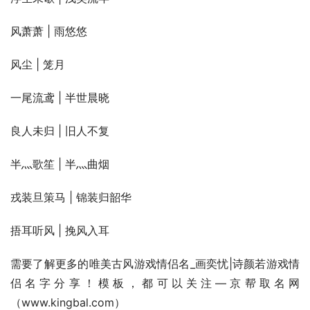
风萧萧 | 雨悠悠
风尘 | 笼月
一尾流鸢 | 半世晨晓
良人未归 | 旧人不复
半灬歌笙 | 半灬曲烟
戎装旦策马 | 锦装归韶华
捂耳听风 | 挽风入耳
需要了解更多的唯美古风游戏情侣名_画奕忧|诗颜若游戏情
侣名字分享！模板，都可以关注—京帮取名网
（www.kingbal.com） 