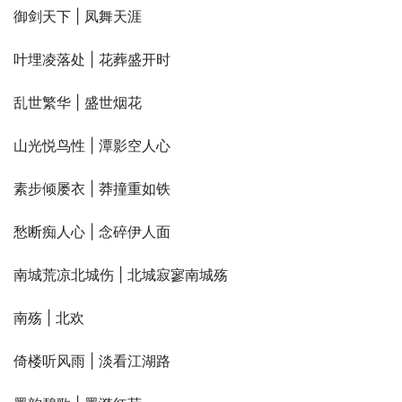
御剑天下 | 凤舞天涯
叶埋凌落处 | 花葬盛开时
乱世繁华 | 盛世烟花
山光悦鸟性 | 潭影空人心
素步倾屡衣 | 莽撞重如铁
愁断痴人心 | 念碎伊人面
南城荒凉北城伤 | 北城寂寥南城殇
南殇 | 北欢
倚楼听风雨 | 淡看江湖路