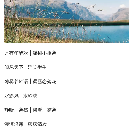
月有笙醉欢 | 潇捌不相离
倾尽天下 | 浮笑半生
薄雾若轻语 | 柔雪恋落花
水影风 | 水玲珑
静听、离殇 | 淡看、殇离
漠漠轻寒 | 落落清欢