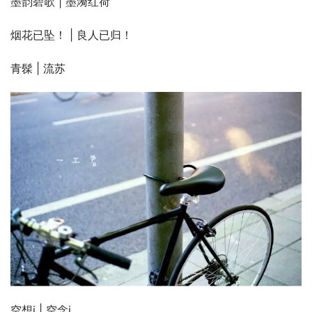
墨韵碧歌 | 墨漪红荷
烟花已坠！ | 良人已归！
青髹 | 流苏
空想i | 空念i