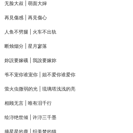
无脸大叔 | 萌面大婶
再見傷感 | 再見傷心
人鱼不劈腿 | 火车不出轨
断烛烟分 | 星月寥落
妳説要嫁硪 | 我說要嫁妳
爷不宠你谁宠你 | 姐不爱你谁爱你
萤火虫微弱的光 | 琉璃塔浅浅的亮
相顾无言 | 唯有泪千行
绘沵绝世倾 | 许沵三千墨
摘星星的鹿 | 织美梦的猫