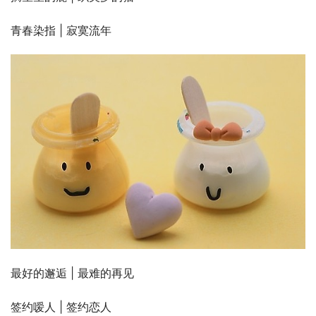
青春染指 | 寂寞流年
最好的邂逅 | 最难的再见
签约嗳人 | 签约恋人