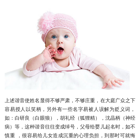
上述谐音使姓名显得不够严肃，不够庄重，在大庭广众之下
容易授人以笑柄，另外有一些名字易被人误解为贬义词，
如：白研良（白眼狼），胡礼经（狐狸精），沈晶柄（神经
病）等，这种谐音往往变成绰号，父母给婴儿起名时，如不
慎重 ，很容易给儿女造成沉重的心理负担，到那时可就悔