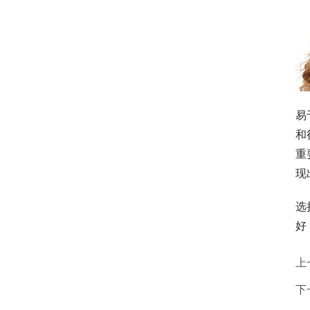
易
和
重
现
选
好
上
下