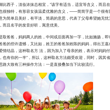
湖比西子，淡妆浓抹总相宜，”该字有适当，适宜等含义，而且
也很独特，有形容女孩温柔优雅的含义，——简简字是一个很有
意为简单且美好，有平淡，简易的意思，代表了父母希望她无忧
，而且名字的发音好听，寓意优美。
是取爸爸，妈妈两人的姓，中间或后面再加一字，比如施扬，即
爸爸的些许遗憾，又比如，姓王的爸爸加姓陈的妈妈，得出王嘉
爱情结晶，这种取名方 法，因为加入了母亲的姓，表示对妈妈付
，也有你的一半”，所以，这种取名方法颇受欢迎，同时，因其省
思路大致有三种操作方法：一是直接叠加当下比较流行。