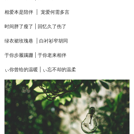
相爱本是陪伴  |  宠爱何需多言
时间胖了瘦了 | 回忆久了伤了
绿衣裙玫瑰巷  | 白衬衫窄胡同
于你步履蹒跚 | 于你老来相伴
ぃ你曾给的温暖 | ぃ忘不却的温柔