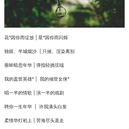
花°因你而绽放 | 星°因你而闪烁
独留、半城烟沙  | 只倾、渲染离别
垂眸暗思年华 | 弹指轻挑弦端
我的盖世英雄° |  我的倾世女侠°
唱一半的情歌 | 演一半的戏剧
聘你一生年华  |  许我满头白发
柔情华灯初上 | 苦海尽头直走