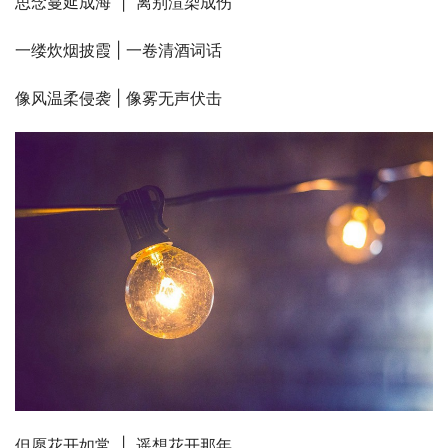
思念蔓延成海  |  离别渲染成伤
一缕炊烟披霞 | 一卷清酒词话
像风温柔侵袭 | 像雾无声伏击
但愿花开如常  |  遥想花开那年