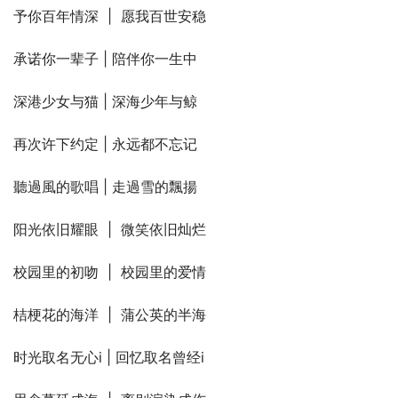
予你百年情深  |  愿我百世安稳
承诺你一辈子 | 陪伴你一生中
深港少女与猫 | 深海少年与鲸
再次许下约定 | 永远都不忘记
聽過風的歌唱 | 走過雪的飄揚
阳光依旧耀眼  |  微笑依旧灿烂
校园里的初吻  |  校园里的爱情
桔梗花的海洋  |  蒲公英的半海
时光取名无心i | 回忆取名曾经i