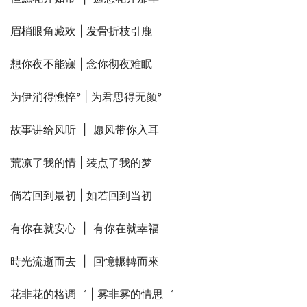
眉梢眼角藏欢 | 发骨折枝引鹿
想你夜不能寐 | 念你彻夜难眠
为伊消得憔悴° | 为君思得无颜°
故事讲给风听  |  愿风带你入耳
荒凉了我的情 | 装点了我的梦
倘若回到最初 | 如若回到当初
有你在就安心  |  有你在就幸福
時光流逝而去  |  回憶輾轉而來
花非花的格调゛ | 雾非雾的情思゛